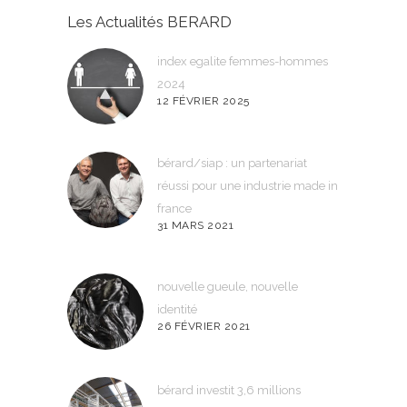
Les Actualités BERARD
index egalite femmes-hommes
2024
12 FÉVRIER 2025
bérard/siap : un partenariat
réussi pour une industrie made in
france
31 MARS 2021
nouvelle gueule, nouvelle
identité
26 FÉVRIER 2021
bérard investit 3,6 millions