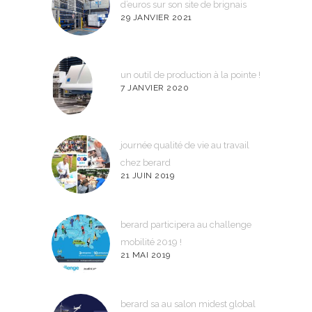
d’euros sur son site de brignais
29 JANVIER 2021
un outil de production à la pointe !
7 JANVIER 2020
journée qualité de vie au travail
chez berard
21 JUIN 2019
berard participera au challenge
mobilité 2019 !
21 MAI 2019
berard sa au salon midest global