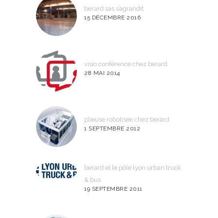
berard sas s’agrandit
15 DÉCEMBRE 2016
visio conférence chez berard
28 MAI 2014
plieuse robotisée chez berard
1 SEPTEMBRE 2012
berard et le pôle lyon urban truck
& bus
19 SEPTEMBRE 2011